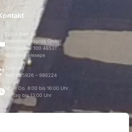
Kontakt
EUVA Euregio
Verkehrsakademie GmbH
Oortlöödiek 100 48531
Nordhorn-Hesepe
Telefon
+49 (0)5926 – 986224
Mo. - Do. 8:00 bis 16:00 Uhr
Freitag bis 13:00 Uhr