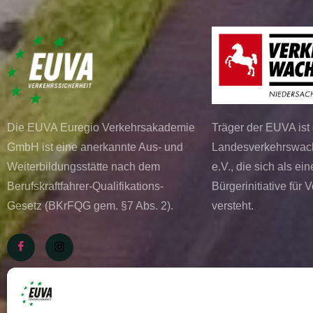
Die EUVA Euregio Verkehrsakademie
Träger der EUVA ist 
GmbH ist eine anerkannte Aus- und
Landesverkehrswac
Weiterbildungsstätte nach dem
e.V., die sich als e
Berufskraftfahrer-Qualifikations-
Bürgerinitiative für 
Gesetz (BKrFQG gem. §7 Abs. 2).
versteht.