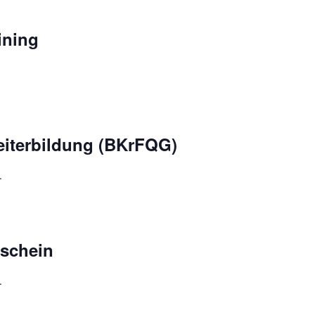
ining
eiterbildung (BKrFQG)
.
schein
.