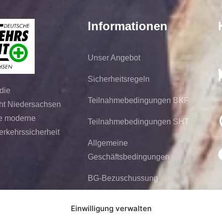
Informationen
Unser Angebot
Sicherheitsregeln
die
Teilnahmebedingungen BKF
ht Niedersachsen
ine moderne
Teilnahmebedingungen SHT
Verkehrssicherheit
Allgemeine
Geschäftsbedingungen
BG-Bezuschussung
Einwilligung verwalten