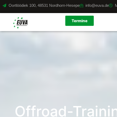
Oortlöödiek 100, 48531 Nordhorn-Hesepe
info@euva.de
M
Termine
Offroad-Traini