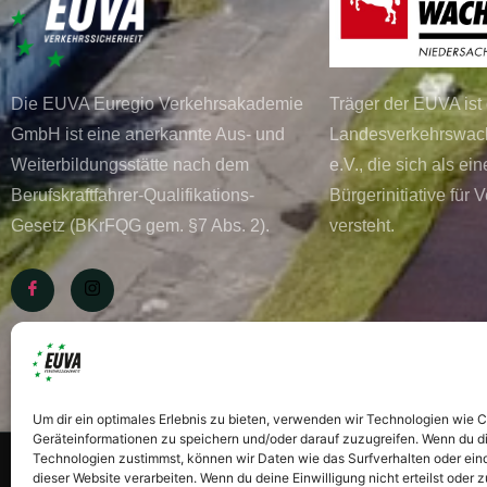
Die EUVA Euregio Verkehrsakademie
Träger der EUVA ist 
GmbH ist eine anerkannte Aus- und
Landesverkehrswac
Weiterbildungsstätte nach dem
e.V., die sich als e
Berufskraftfahrer-Qualifikations-
Bürgerinitiative für 
Gesetz (BKrFQG gem. §7 Abs. 2).
versteht.
Um dir ein optimales Erlebnis zu bieten, verwenden wir Technologien wie 
Geräteinformationen zu speichern und/oder darauf zuzugreifen. Wenn du d
Technologien zustimmst, können wir Daten wie das Surfverhalten oder eind
dieser Website verarbeiten. Wenn du deine Einwilligung nicht erteilst oder 